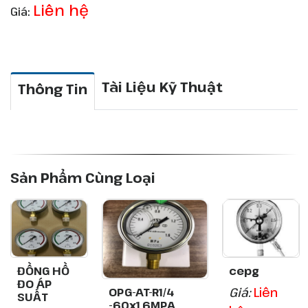
Liên hệ
Giá:
Tài Liệu Kỹ Thuật
Thông Tin
Sản Phẩm Cùng Loại
ĐỒNG HỒ
cepg
ĐO ÁP
Giá:
Liên
OPG-AT-R1/4
SUẤT
-60x1.6MPA