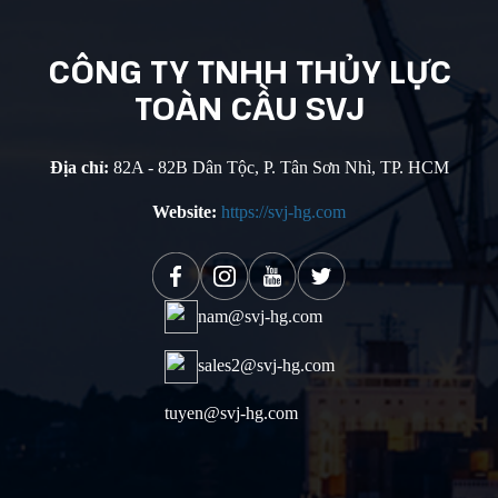
CÔNG TY
TNHH THỦY
LỰC
TOÀN
CẦU SVJ
Địa chỉ:
82A - 82B Dân Tộc, P. Tân Sơn Nhì, TP. HCM
Website:
https://svj-hg.com
nam@svj-hg.com
sales2@svj-hg.com
tuyen@svj-hg.com