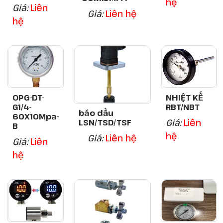
hệ
Giá:
Liên
Giá:
Liên hệ
hệ
OPG-DT-
NHIỆT KẾ
G1/4-
RBT/NBT
báo dầu
60X10Mpa-
Giá:
Liên
LSN/TSD/TSF
B
hệ
Giá:
Liên hệ
Giá:
Liên
hệ