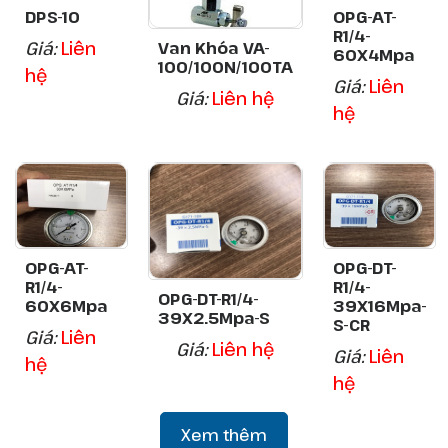
DPS-10
OPG-AT-
R1/4-
Giá:
Liên
Van Khóa VA-
60X4Mpa
100/100N/100TA
hệ
Giá:
Liên
Giá:
Liên hệ
hệ
OPG-AT-
OPG-DT-
R1/4-
R1/4-
OPG-DT-R1/4-
60X6Mpa
39X16Mpa-
39X2.5Mpa-S
S-CR
Giá:
Liên
Giá:
Liên hệ
Giá:
Liên
hệ
hệ
Xem thêm