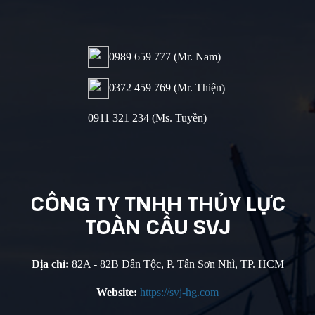
0989 659 777​ (Mr. Nam)
0372 459 769 (Mr. Thiện
)
0911 321 234 (Ms. Tuyền)
CÔNG TY
TNHH THỦY
LỰC
TOÀN
CẦU SVJ
Địa chỉ:
82A - 82B Dân Tộc, P. Tân Sơn Nhì, TP. HCM
Website:
https://svj-hg.com