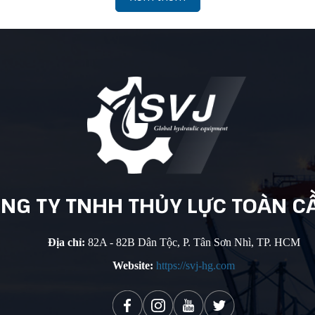
NG TY
TNHH THỦY
LỰC TOÀN
C
Địa chỉ:
82A - 82B Dân Tộc, P. Tân Sơn Nhì, TP. HCM
Website:
https://svj-hg.com