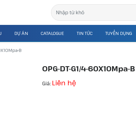
J
DỰ ÁN
CATALOGUE
TIN TỨC
TUYỂN DỤNG
60X10Mpa-B
OPG-DT-G1/4-60X10Mpa-B
Liên hệ
Giá: