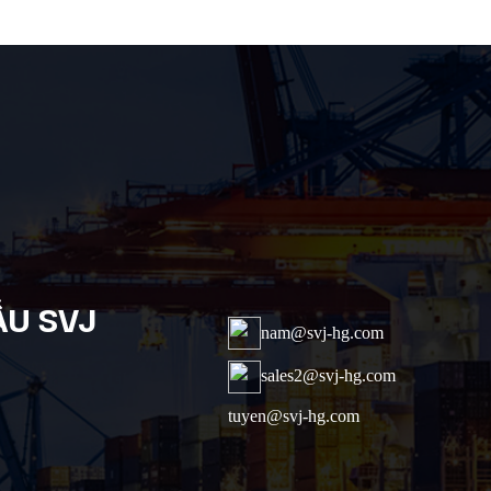
ẦU SVJ
nam@svj-hg.com
sales2@svj-hg.com
tuyen@svj-hg.com