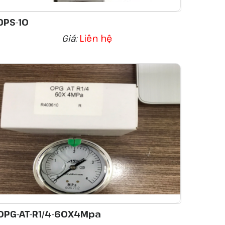
DPS-10
Giá:
Liên hệ
OPG-AT-R1/4-60X4Mpa