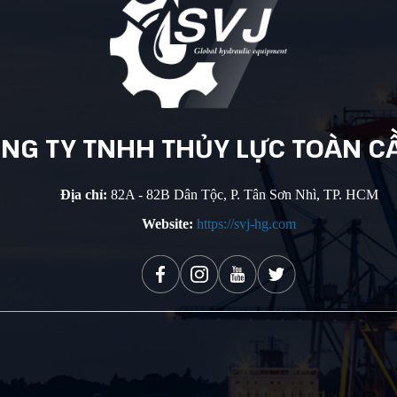
NG TY
TNHH THỦY
LỰC TOÀN
C
Địa chỉ:
82A - 82B Dân Tộc, P. Tân Sơn Nhì, TP. HCM
Website:
https://svj-hg.com