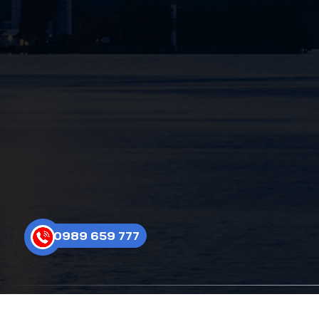
0989 659 777
Cop