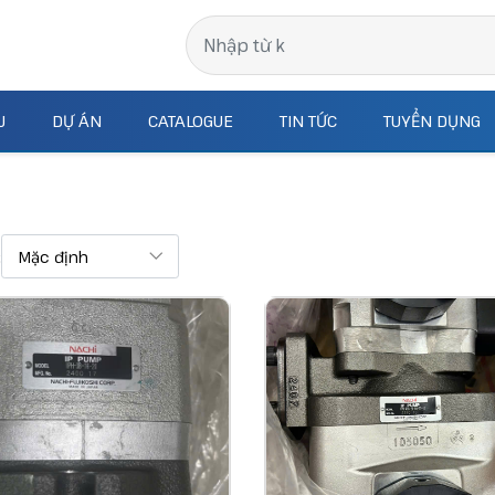
J
DỰ ÁN
CATALOGUE
TIN TỨC
TUYỂN DỤNG
: