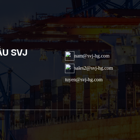
ẦU SVJ
nam@svj-hg.com
sales2@svj-hg.com
tuyen@svj-hg.com