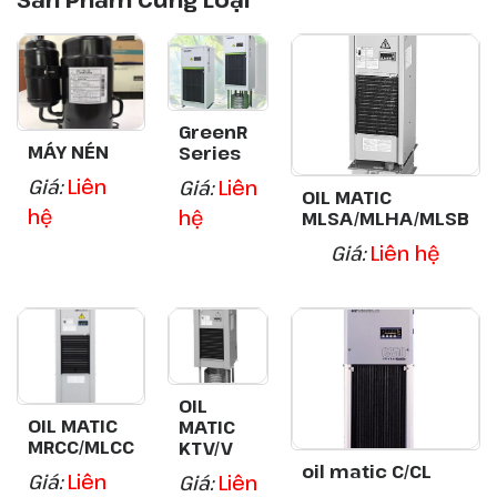
GreenR
MÁY NÉN
Series
Giá:
Liên
Giá:
Liên
OIL MATIC
hệ
hệ
MLSA/MLHA/MLSB
Giá:
Liên hệ
OIL
OIL MATIC
MATIC
MRCC/MLCC
KTV/V
oil matic C/CL
Giá:
Liên
Giá:
Liên