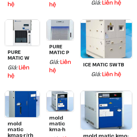
Giá:
Liên hệ
hệ
hệ
PURE
PURE
MATIC P
MATIC W
Giá:
Liên
ICE MATIC SWTB
Giá:
Liên
hệ
Giá:
Liên hệ
hệ
mold
mold
matic
matic
kma-h
kmas-r/rh
mold matic kmo-