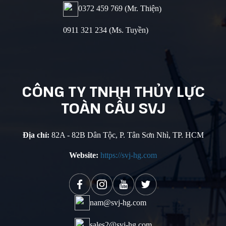
0372 459 769 (Mr. Thiện
)
0911 321 234 (Ms. Tuyền)
CÔNG TY
TNHH THỦY
LỰC
TOÀN
CẦU SVJ
Địa chỉ:
82A - 82B Dân Tộc, P. Tân Sơn Nhì, TP. HCM
Website:
https://svj-hg.com
nam@svj-hg.com
sales2@svj-hg.com