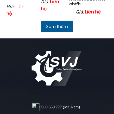
Giá:
Liên
ch/fh
Giá:
Liên
hệ
Giá:
Liên hệ
hệ
Xem thêm
0989 659 777​ (Mr. Nam)