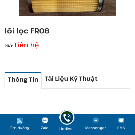
lõi lọc FR08
Liên hệ
Giá:
Tài Liệu Kỹ Thuật
Thông Tin
Sản Phẩm Cùng Loại
Tìm đường
Zalo
Messenger
SMS
Hotline