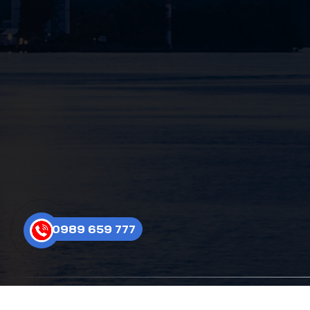
0989 659 777
Cop