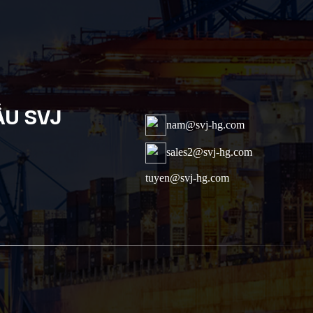
ẦU SVJ
nam@svj-hg.com
sales2@svj-hg.com
tuyen@svj-hg.com