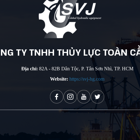
NG TY
TNHH THỦY
LỰC TOÀN
C
Địa chỉ:
82A - 82B Dân Tộc, P. Tân Sơn Nhì, TP. HCM
Website:
https://svj-hg.com