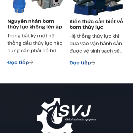
Nguyên nhân bơm
Kiến thức cần biết về
thủy lực không lên áp
bơm thủy lực
Trong bất kỳ một hệ
Hệ thống thủy lực khi
thống dầu thủy lực nào
đưa vào vận hành cần
cũng cần phải có bơm.
được vệ sinh sạch sẽ.
Bơm thủy lực đóng vai
Những chất bẩn vô tình
Đọc tiếp
Đọc tiếp
trò trung tâm giống
rơi vào trong quá trình
như một trái tim của
vận chuyển hay lắp ráp
cơ thể. Bơm khỏe thì hệ
có thể khiến cho hệ
thống ổn định.
thống bị bẩn.