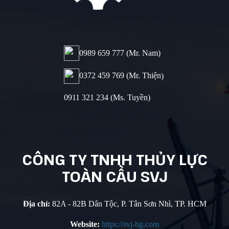
0989 659 777​ (Mr. Nam)
0372 459 769 (Mr. Thiện
)
0911 321 234 (Ms. Tuyền)
CÔNG TY
TNHH THỦY
LỰC
TOÀN
CẦU SVJ
Địa chỉ:
82A - 82B Dân Tộc, P. Tân Sơn Nhì, TP. HCM
Website:
https://svj-hg.com