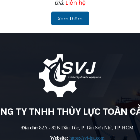
Giá:
Liên hệ
Xem thêm
NG TY
TNHH THỦY
LỰC TOÀN
C
Địa chỉ:
82A - 82B Dân Tộc, P. Tân Sơn Nhì, TP. HCM
Website:
https://svj-hg.com