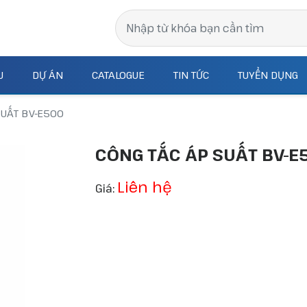
J
DỰ ÁN
CATALOGUE
TIN TỨC
TUYỂN DỤNG
SUẤT BV-E500
CÔNG TẮC ÁP SUẤT BV-E
Liên hệ
Giá: