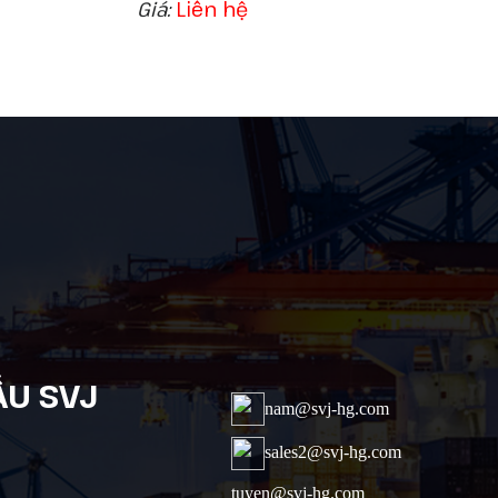
Giá:
Liên hệ
ẦU SVJ
nam@svj-hg.com
sales2@svj-hg.com
tuyen@svj-hg.com